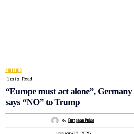
POLITICS
1
min.
Read
“Europe must act alone”, Germany
says “NO” to Trump
By
European Pulse
January 10, 2025