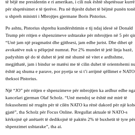
të bëjë me presidentin e ri amerikan, i cili nuk është shqetësuar kurrë
për shqetësimet e të tjerëve. Pra në thjesht duhet të bëjmë punën tonë
u shpreh ministri i Mbrojtjes gjermane Boris Pistorius.
Po ashtu, Pistorius shprehu kundërshtimin e tij ndaj idesë së Donald
Trump për rritjen e shpenzimeve ushtarake për mbrojtjen në 5 për qi
“Unë jam një pragmatist dhe gjithsesi, jam edhe jurist. Dhe dihet që
avokatëve nuk u pëlqejnë numrat. Por 2% mundet të jetë linja bazë,
padyshim që do të duhet të jetë më shumë në vitet e ardhshme,
megjithatë, jam i bindur se matësi me të cilin duhet të orientohemi n
është aq shuma e parave, por pyetja se si t’i arrijmë qëllimet e NATO
theksoi Pistorius.
Një “JO” për rritjen e shpenzimeve për mbrojtjen ka ardhur edhe ng
kancelari gjerman Olaf Scholz. “Unë mendoj se është më mirë të
fokusohemi në rrugën për të cilën NATO ka rënë dakord për një koh
gjatë”, tha Scholz për Focus Online. Rregullat aktuale të NATO-s
kërkojnë që anëtarët të dedikojnë të paktën 2% të buxhetit të tyre pë
shpenzimet ushtarake”, tha ai.