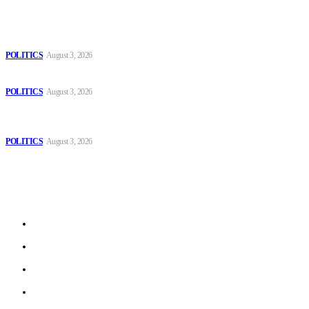
Popular
The Danube is “drying up”, threatening energy systems in Europe
POLITICS
August 3, 2026
Those young people dream of becoming like Lamine Yamal!
POLITICS
August 3, 2026
MOROCCAN IN SPAIN: The woman who escaped slavery on a
Spanish farm
POLITICS
August 3, 2026
Sitemap
Home
Politics
Interviews
Economy