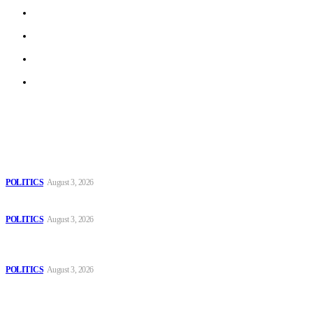
Work With Us
Privacy Policy
Terms of Use
Archive
Latest
The Danube is “drying up”, threatening energy systems in Europe
POLITICS
August 3, 2026
Those young people dream of becoming like Lamine Yamal!
POLITICS
August 3, 2026
MOROCCAN IN SPAIN: The woman who escaped slavery on a
Spanish farm
POLITICS
August 3, 2026