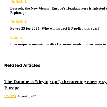
The Outlook
Brussels, the New Vienna: Europe’s Headquarters is Infested 
Espionage
The Outlook
Power 25 for 2025: Who will impact EU policy this year?
Economy
Five major economic hurdles Germany needs to overcome in
Related Articles
The Danube is “drying up”, threatening energy sy
Europe
Politics
August 3, 2026