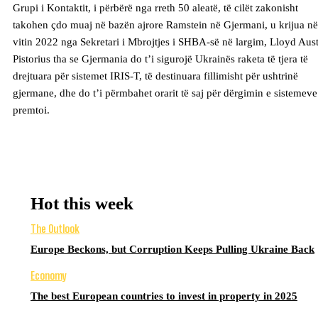
Grupi i Kontaktit, i përbërë nga rreth 50 aleatë, të cilët zakonisht
takohen çdo muaj në bazën ajrore Ramstein në Gjermani, u krijua në
vitin 2022 nga Sekretari i Mbrojtjes i SHBA-së në largim, Lloyd Aust
Pistorius tha se Gjermania do t’i sigurojë Ukrainës raketa të tjera të
drejtuara për sistemet IRIS-T, të destinuara fillimisht për ushtrinë
gjermane, dhe do t’i përmbahet orarit të saj për dërgimin e sistemeve
premtoi.
Hot this week
The Outlook
Europe Beckons, but Corruption Keeps Pulling Ukraine Back
Economy
The best European countries to invest in property in 2025