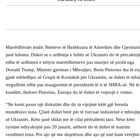
Marrëdhëniet midis Shteteve të Bashkuara të Amerikës dhe Gjermani
janë luhatur. Duket se e ardhmja e luftës së Ukrainës do të përcaktoj
edhe të ardhmen e këtyre marrëdhënieve pas marrjes së postit nga
Donald Trump. Ministri gjerman i Mbrojtjes, Boris Pistorius tha të en
gjatë mbledhjes së Grupit të Kontaktit për Ukrainën, se duhet të mba
rregullisht edhe pas inaugurimit të presidentit të ri të SHBA-së. Në të
kundërt, theksoi Pistorius, Europa do të duhet të veprojë e vetme.
“Ne kemi pasur një diskutim dhe do ta vijojmë këtë gjë brenda
mundësive tona. Çfarë duhet bërë për të forcuar industrinë e mbrojtj
së Ukrainës. Këto janë sfidat me të cilat përballemi tani. Nëse këto
synime ndryshojnë pas 20 janarit, atëherë do të duhet të marrim
vendimet tona. Por ajo që me shqetëson dhe ajo që unë kam vërejtur